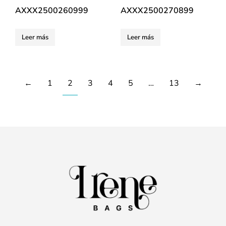
AXXX2500260999
AXXX2500270899
Leer más
Leer más
←
1
2
3
4
5
…
13
→