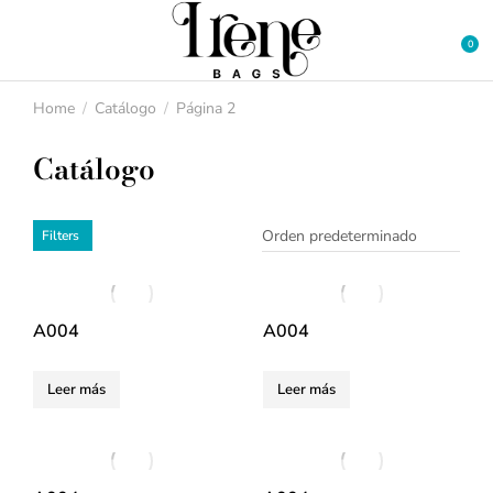
Home
Catálogo
Página 2
You are here:
Catálogo
Filters
A004
A004
Leer más
Leer más