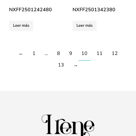
NXFF2501242480
NXFF2501342380
Leer más
Leer más
←
1
…
8
9
10
11
12
13
→