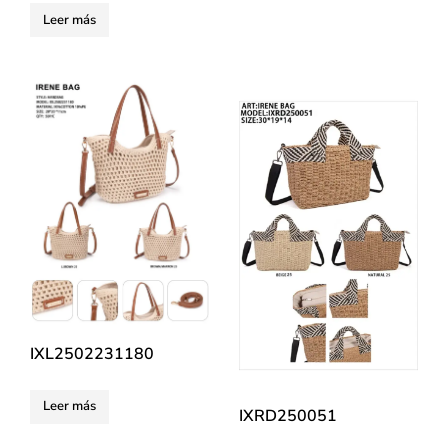
Leer más
IXL2502231180
Leer más
IXRD250051