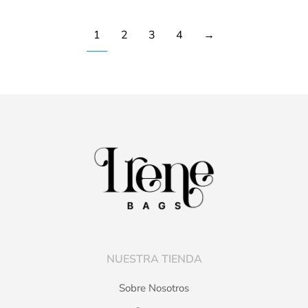
1
2
3
4
→
NUESTRA TIENDA
Sobre Nosotros