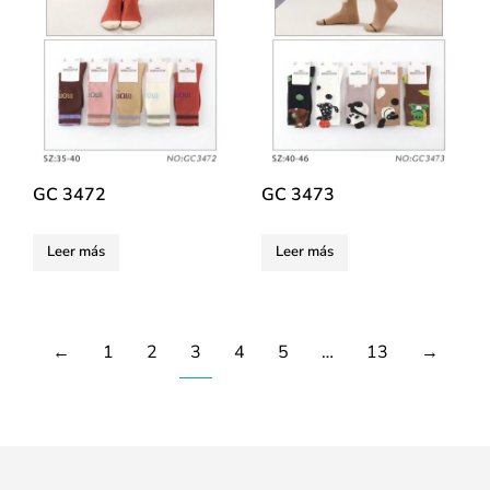
GC 3472
GC 3473
Leer más
Leer más
←
1
2
3
4
5
…
13
→