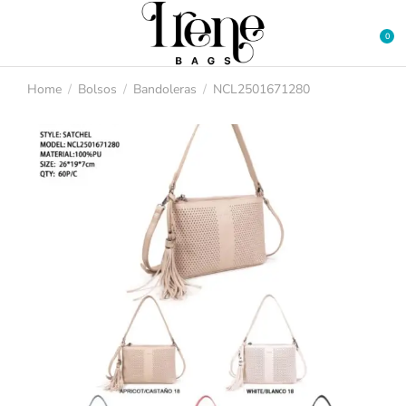
Home
Bolsos
Bandoleras
NCL2501671280
You are here: