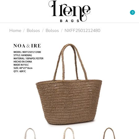
Home
Bolsos
Bolsos
NXFF2501212480
You are here: