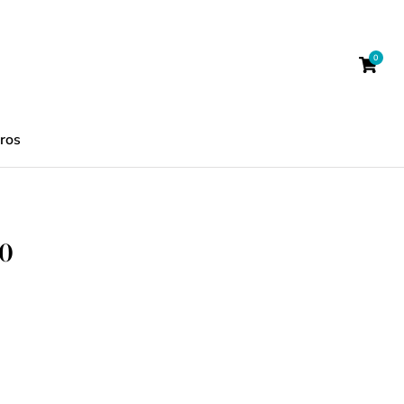
ros
0