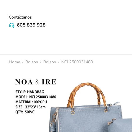
Contáctanos
605 839 928
Home
Bolsos
Bolsos
NCL2500031480
You are here: