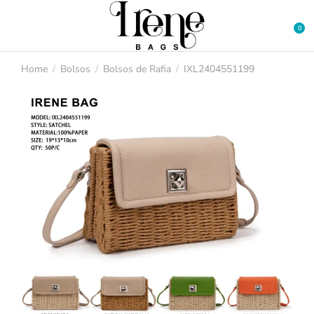
Home
Bolsos
Bolsos de Rafia
IXL2404551199
You are here: