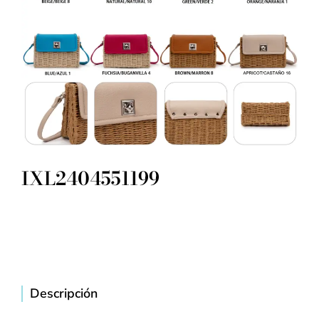
IXL2404551199
Descripción