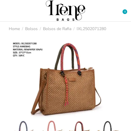
Home
Bolsos
Bolsos de Rafia
IXL2502071280
You are here: