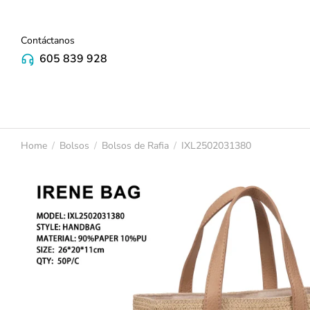
Contáctanos
605 839 928
Home
Bolsos
Bolsos de Rafia
IXL2502031380
You are here: