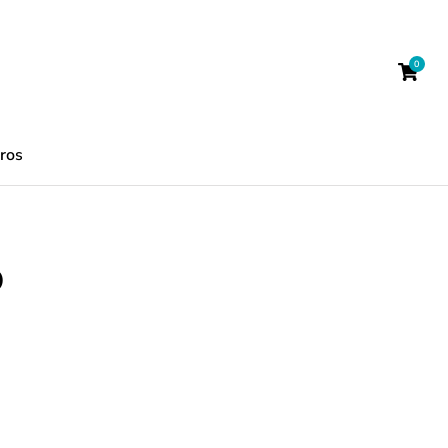
ros
0