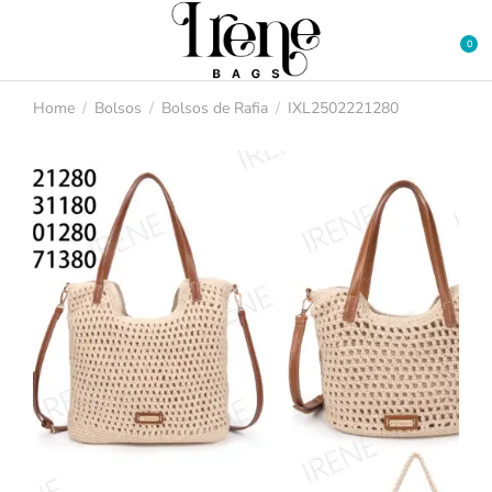
Home
Bolsos
Bolsos de Rafia
IXL2502221280
You are here: