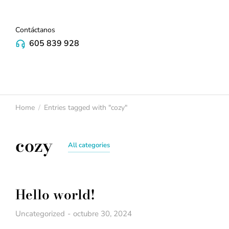
Contáctanos
605 839 928
Home
Entries tagged with "cozy"
You are here:
cozy
All categories
Hello world!
Uncategorized
octubre 30, 2024