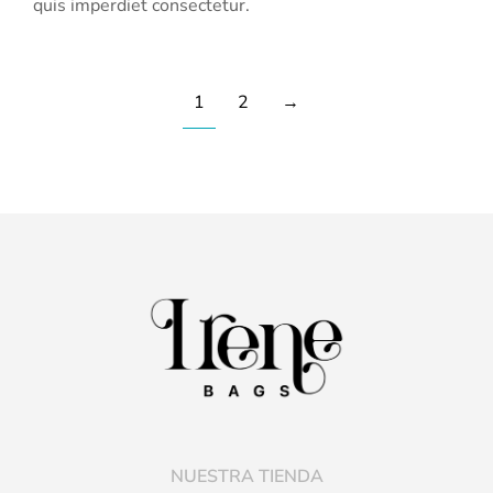
quis imperdiet consectetur.
1
2
→
NUESTRA TIENDA