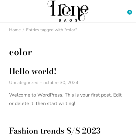
Home
Entries tagged with "color"
You are here:
color
Hello world!
Uncategorized
octubre 30, 2024
Welcome to WordPress. This is your first post. Edit
or delete it, then start writing!
Fashion trends S/S 2023