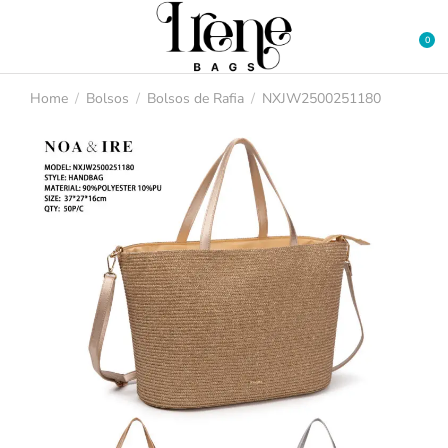
Home
Bolsos
Bolsos de Rafia
NXJW2500251180
You are here: