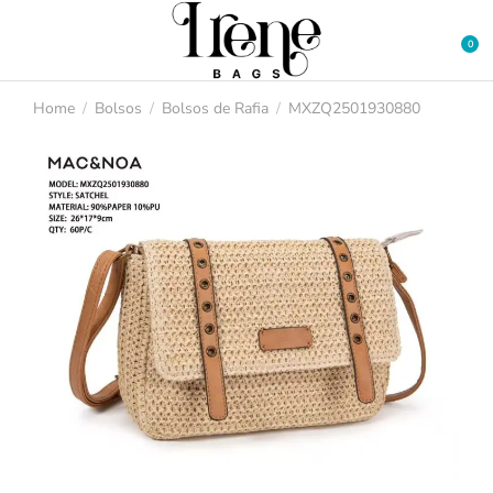
Home
Bolsos
Bolsos de Rafia
MXZQ2501930880
You are here: