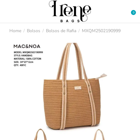
Home
Bolsos
Bolsos de Rafia
MXQM2502190999
You are here: