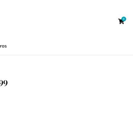
ros
99