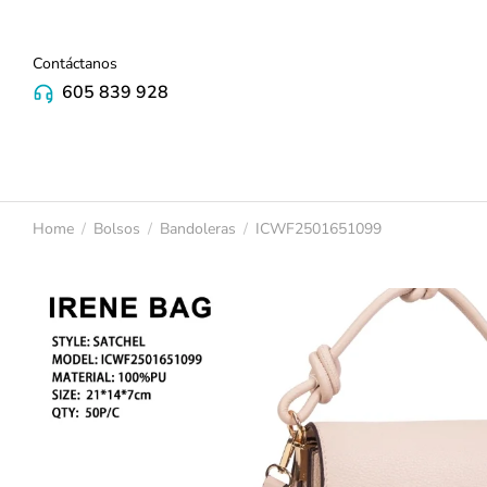
Contáctanos
605 839 928
Home
Bolsos
Bandoleras
ICWF2501651099
You are here: