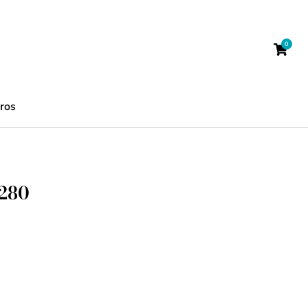
ros
280