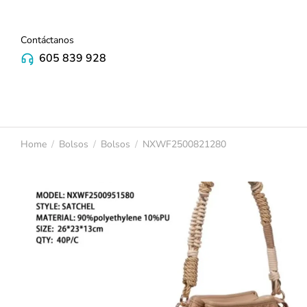
Contáctanos
605 839 928
Home
Bolsos
Bolsos
NXWF2500821280
You are here: