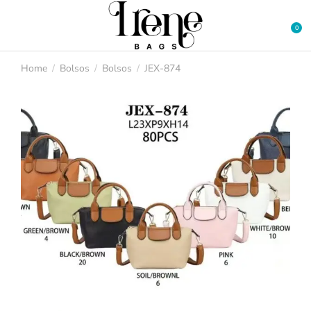
Home
Bolsos
Bolsos
JEX-874
You are here: