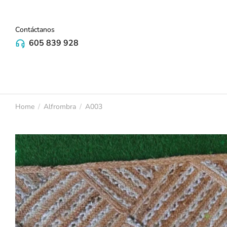
Contáctanos
605 839 928
Home
Alfrombra
A003
You are here: