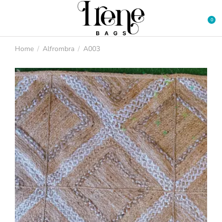
Home
Alfrombra
A003
You are here: